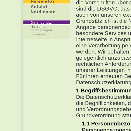
Reiseinfos
die Vorschriften übe
Anfahrt
sind die DSGVO, das
Notdienste
auch von unseren ext
Grundsätzlich ist die
Datenschutz
Angabe personenbezo
Nutzungs-
bedingungen
besondere Services 
Impressum
Internetseite in An
eine Verarbeitung pe
werden. Wir behalten
gelegentlich anzupass
rechtlichen Anforder
unserer Leistungen i
Für Ihren erneuten Bes
Datenschutzerklärung
Begriffsbestimmu
Die Datenschutzerkl
die Begrifflichkeiten,
und Verordnungsgeber
Grundverordnung stat
Personenbezo
Personenbezogene D