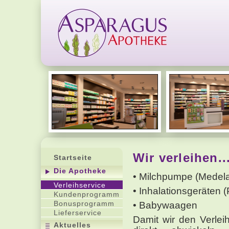
Wir verleihen..
Startseite
Die Apotheke
• Milchpumpe (Medel
Verleihservice
• Inhalationsgeräten (
Kundenprogramm
Bonusprogramm
• Babywaagen
Lieferservice
Damit wir den Verlei
Aktuelles